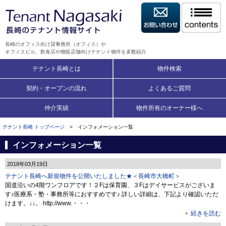
長崎のオフィス向け貸事務所（オフィス）や
オフィスビル、飲食店や物販店舗向けテナント物件を多数紹介
テナント長崎とは
物件検索
契約・オープンの流れ
よくあるご質問
仲介実績
物件所有のオーナー様へ
テナント長崎 トップページ
> インフォメーション一覧
インフォメーション一覧
2018年03月19日
テナント長崎へ新規物件を公開いたしました★＜長崎市大橋町＞
国道沿いの4階ワンフロアです！２Fは保育園、３Fはデイサービスがございま
す♪医療系・塾・事務所等におすすめです♪ 詳しい詳細は、下記より確認いただ
けます。↓↓。 http://www.・・・
続きを読む